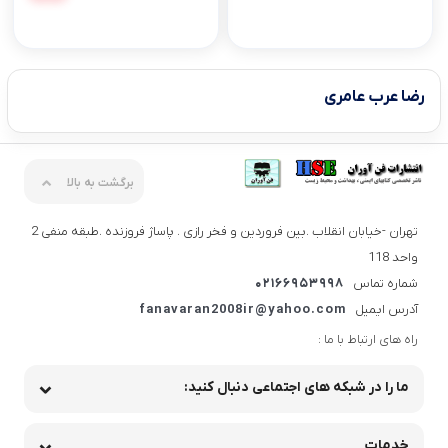
رضا عرب عامری
برگشت به بالا
تهران -خیابان انقلاب .بین فروردین و فخر رازی . پاساژ فروزنده .طبقه منفی 2
واحد 118
شماره تماس
02166953998
آدرس ایمیل
fanavaran2008ir@yahoo.com
راه های ارتباط با ما :
ما را در شبکه های اجتماعی دنبال کنید:
خدمات